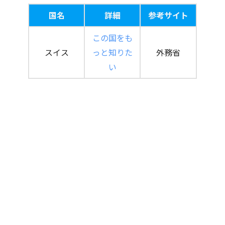
国名
詳細
参考サイト
この国をも
スイス
っと知りた
外務省
い