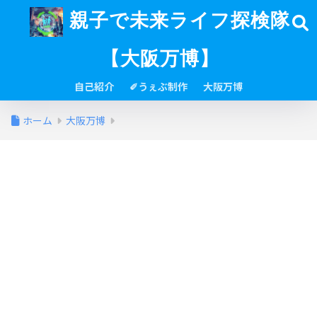
親子で未来ライフ探検隊
【大阪万博】
自己紹介
✐うぇぶ制作
大阪万博
ホーム
大阪万博