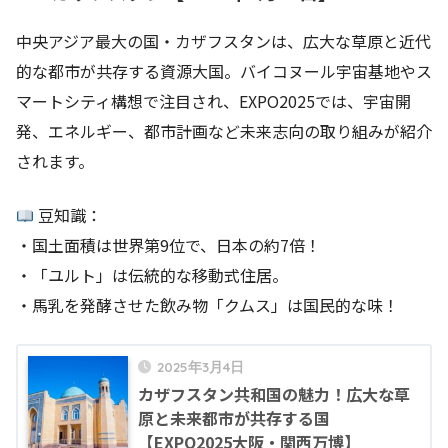
中央アジア最大の国・カザフスタンは、広大な草原と近代
的な都市が共存する資源大国。バイコヌール宇宙基地やス
マートシティ構想で注目され、EXPO2025では、宇宙開
発、エネルギー、都市計画など未来志向の取り組みが紹介
されます。
豆知識：
・国土面積は世界第9位で、日本の約7倍！
・「ユルト」は伝統的な移動式住居。
・馬乳を発酵させた飲み物「クムス」は国民的な味！
2025年3月4日
カザフスタン共和国の魅力！広大な草
原と未来都市が共存する国
【EXPO2025大阪・関西万博】