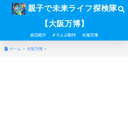
親子で未来ライフ探検隊
【大阪万博】
自己紹介
✐うぇぶ制作
大阪万博
ホーム
大阪万博