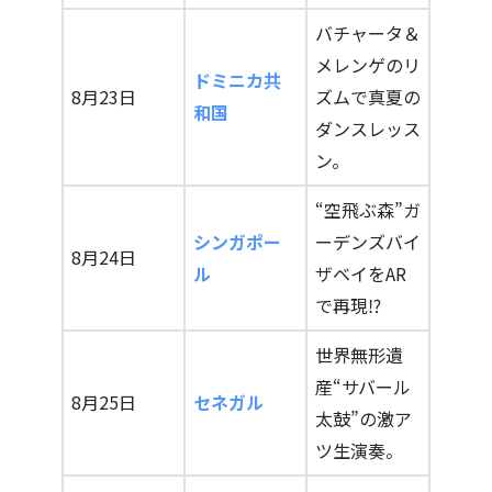
バチャータ＆
メレンゲのリ
ドミニカ共
8月23日
ズムで真夏の
和国
ダンスレッス
ン。
“空飛ぶ森”ガ
シンガポー
ーデンズバイ
8月24日
ル
ザベイをAR
で再現⁉
世界無形遺
産“サバール
8月25日
セネガル
太鼓”の激ア
ツ生演奏。