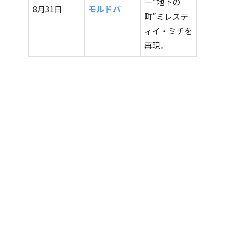
一“地下の
8月31日
モルドバ
町”ミレステ
ィイ・ミチを
再現。