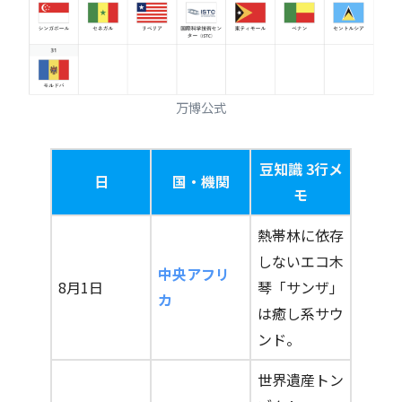
万博公式
豆知識 3行メ
日
国・機関
モ
熱帯林に依存
しないエコ木
中央アフリ
8月1日
琴「サンザ」
カ
は癒し系サウ
ンド。
世界遺産トン