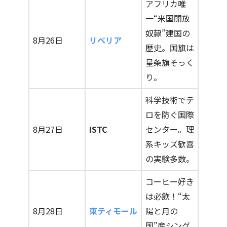
アフリカ唯
一“米国開放
奴隷”建国の
8月26日
リベリア
歴史。国旗は
星条旗そっく
り。
科学技術でテ
ロを防ぐ国際
8月27日
ISTC
センター。理
系キッズ歓喜
の実験多数。
コーヒー好き
は必飲！“太
8月28日
東ティモール
陽と月の
国”産シング