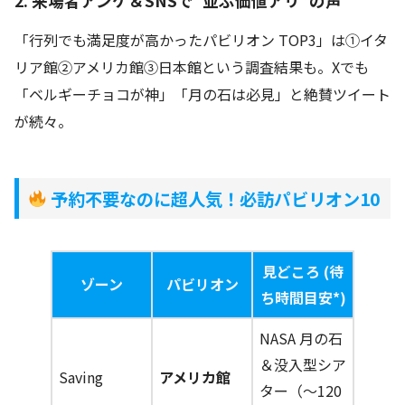
2. 来場者アンケ＆SNSで“並ぶ価値アリ”の声
「行列でも満足度が高かったパビリオン TOP3」は①イタ
リア館②アメリカ館③日本館という調査結果も。Xでも
「ベルギーチョコが神」「月の石は必見」と絶賛ツイート
が続々。
予約不要なのに超人気！必訪パビリオン10
見どころ (待
ゾーン
パビリオン
ち時間目安*)
NASA 月の石
＆没入型シア
Saving
アメリカ館
ター（～120