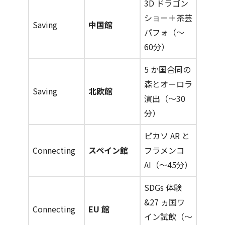
3D ドラゴン
ショー＋茶芸
Saving
中国館
パフォ（～
60分）
5 か国合同の
森とオーロラ
Saving
北欧館
演出（～30
分）
ピカソ AR と
Connecting
スペイン館
フラメンコ
AI（～45分）
SDGs 体験
&27 ヵ国ワ
Connecting
EU 館
イン試飲（～