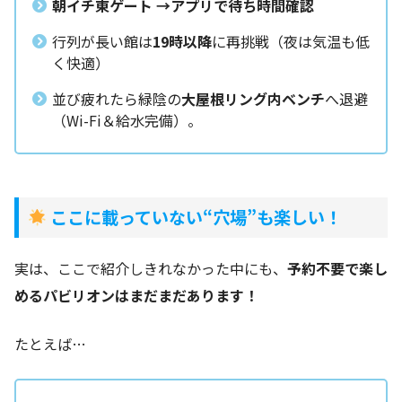
朝イチ東ゲート →アプリで待ち時間確認
行列が長い館は
19時以降
に再挑戦（夜は気温も低
く快適）
並び疲れたら緑陰の
大屋根リング内ベンチ
へ退避
（Wi-Fi＆給水完備）。
ここに載っていない“穴場”も楽しい！
実は、ここで紹介しきれなかった中にも、
予約不要で楽し
めるパビリオンはまだまだあります！
たとえば…