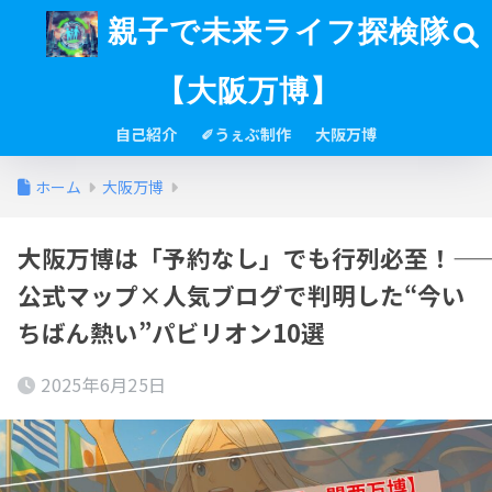
親子で未来ライフ探検隊
【大阪万博】
自己紹介
✐うぇぶ制作
大阪万博
ホーム
大阪万博
大阪万博は「予約なし」でも行列必至！――
公式マップ×人気ブログで判明した“今い
ちばん熱い”パビリオン10選
2025年6月25日