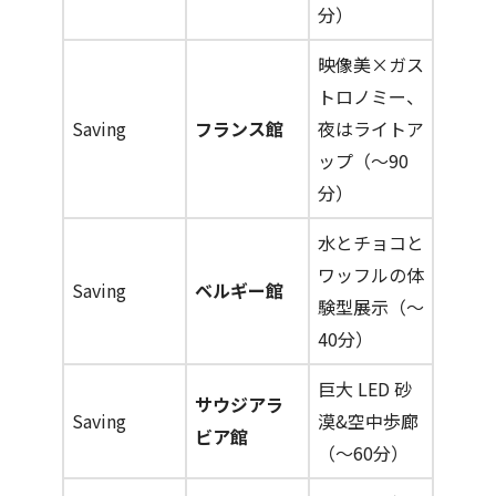
分）
映像美×ガス
トロノミー、
Saving
フランス館
夜はライトア
ップ（～90
分）
水とチョコと
ワッフルの体
Saving
ベルギー館
験型展示（～
40分）
巨大 LED 砂
サウジアラ
Saving
漠&空中歩廊
ビア館
（～60分）