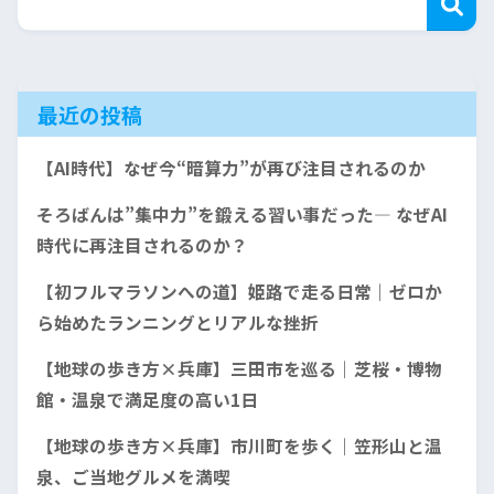
最近の投稿
【AI時代】なぜ今“暗算力”が再び注目されるのか
そろばんは”集中力”を鍛える習い事だった— なぜAI
時代に再注目されるのか？
【初フルマラソンへの道】姫路で走る日常｜ゼロか
ら始めたランニングとリアルな挫折
【地球の歩き方×兵庫】三田市を巡る｜芝桜・博物
館・温泉で満足度の高い1日
【地球の歩き方×兵庫】市川町を歩く｜笠形山と温
泉、ご当地グルメを満喫