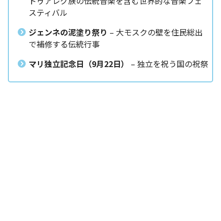
トゥアレグ族の伝統音楽を含む世界的な音楽フェ
スティバル
ジェンネの泥塗り祭り
– 大モスクの壁を住民総出
で補修する伝統行事
マリ独立記念日（
9
月
22
日）
– 独立を祝う国の祝祭