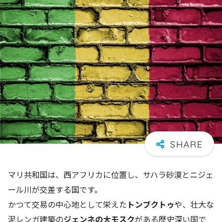
マリ共和国は、西アフリカに位置し、サハラ砂漠とニジェ
ール川が交差する国です。
かつて交易の中心地として栄えた
トンブクトゥ
や、壮大な
泥レンガ建築の
ジェンネの大モスク
がある歴史深い国で