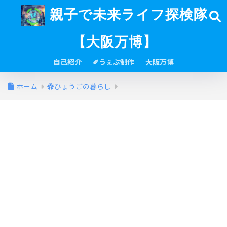
親子で未来ライフ探検隊
【大阪万博】
自己紹介
✐うぇぶ制作
大阪万博
ホーム
✿ひょうごの暮らし