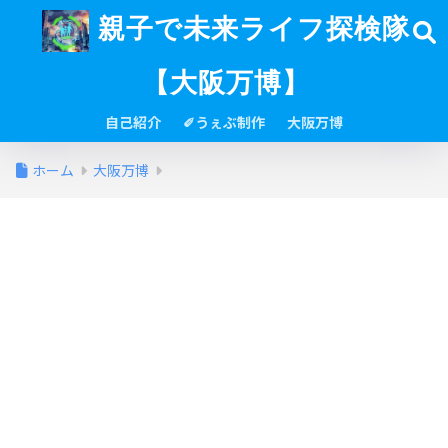
親子で未来ライフ探検隊
【大阪万博】
自己紹介
✐うぇぶ制作
大阪万博
ホーム
大阪万博