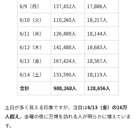
6/9（月）
137,452人
17,886人
6/10（火）
110,260人
18,217人
6/11（水）
126,489人
18,144人
6/12（木）
141,488人
18,683人
6/13（金）
167,424人
18,567人
6/14（土）
153,590人
18,119人
合計
988,268人
128,656人
土日が多く見える印象ですが、注目は
6/13（金）の16万
人超え
。金曜の夜に万博を訪れる人が明らかに増えていま
す。