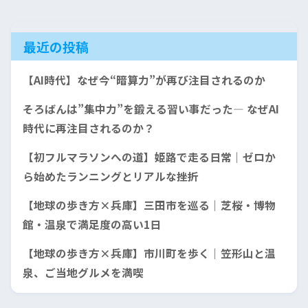
最近の投稿
【AI時代】なぜ今“暗算力”が再び注目されるのか
そろばんは”集中力”を鍛える習い事だった— なぜAI
時代に再注目されるのか？
【初フルマラソンへの道】姫路で走る日常｜ゼロか
ら始めたランニングとリアルな挫折
【地球の歩き方×兵庫】三田市を巡る｜芝桜・博物
館・温泉で満足度の高い1日
【地球の歩き方×兵庫】市川町を歩く｜笠形山と温
泉、ご当地グルメを満喫