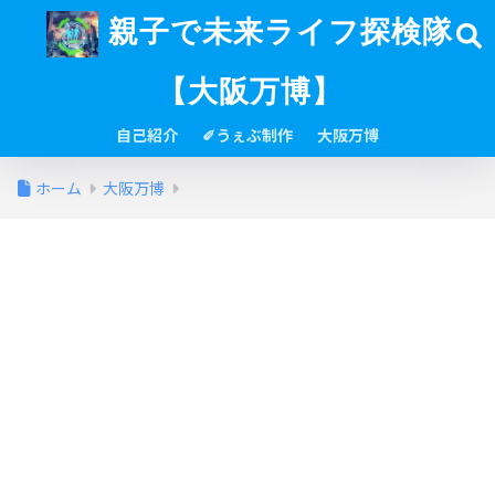
親子で未来ライフ探検隊
【大阪万博】
自己紹介
✐うぇぶ制作
大阪万博
ホーム
大阪万博