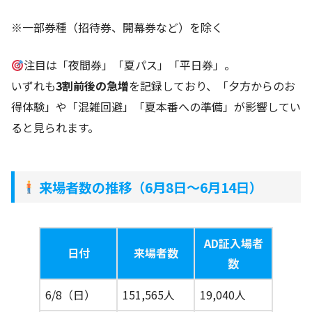
※一部券種（招待券、開幕券など）を除く
注目は「夜間券」「夏パス」「平日券」。
いずれも
3割前後の急増
を記録しており、「夕方からのお
得体験」や「混雑回避」「夏本番への準備」が影響してい
ると見られます。
来場者数の推移（6月8日〜6月14日）
AD証入場者
日付
来場者数
数
6/8（日）
151,565人
19,040人