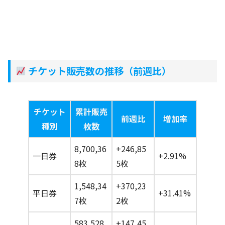
チケット販売数の推移（前週比）
チケット
累計販売
前週比
増加率
種別
枚数
8,700,36
+246,85
一日券
+2.91%
8枚
5枚
1,548,34
+370,23
平日券
+31.41%
7枚
2枚
583,528
+147,45