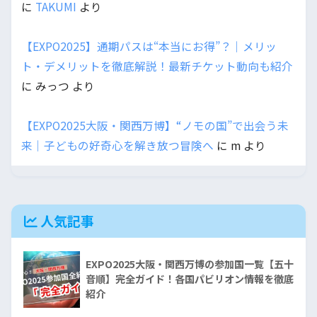
に
TAKUMI
より
【EXPO2025】通期パスは“本当にお得”？｜メリッ
ト・デメリットを徹底解説！最新チケット動向も紹介
に
みっつ
より
【EXPO2025大阪・関西万博】“ノモの国”で出会う未
来｜子どもの好奇心を解き放つ冒険へ
に
m
より
人気記事
EXPO2025大阪・関西万博の参加国一覧【五十
音順】完全ガイド！各国パビリオン情報を徹底
紹介