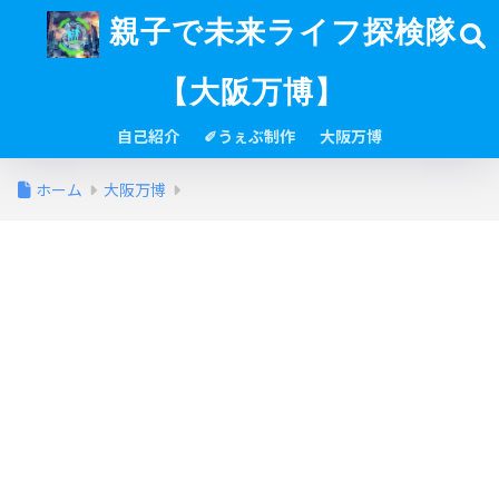
親子で未来ライフ探検隊
【大阪万博】
自己紹介
✐うぇぶ制作
大阪万博
ホーム
大阪万博