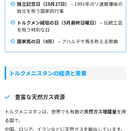
独立記念日（
10
月
27
日）
– 1991年のソ連崩壊後の
独立を祝う国家的行事
トルクメン絨毯の日（
5
月最終日曜日）
– 伝統工芸
を祝う特別な日
国家馬の日（
4
月）
– アハルテケ馬を称える祭典
トルクメニスタンの経済と産業
豊富な天然ガス資源
トルクメニスタンは、世界でも有数の
天然ガス埋蔵量
を誇
る国で、
中国、ロシア、イランなどに天然ガスを輸出しています。