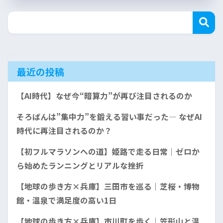
最近の投稿
【AI時代】なぜ今“暗算力”が再び注目されるのか
そろばんは”集中力”を鍛える習い事だった— なぜAI
時代に再注目されるのか？
【初フルマラソンへの道】姫路で走る日常｜ゼロか
ら始めたランニングとリアルな挫折
【地球の歩き方×兵庫】三田市を巡る｜芝桜・博物
館・温泉で満足度の高い1日
【地球の歩き方×兵庫】市川町を歩く｜笠形山と温