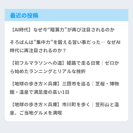
最近の投稿
【AI時代】なぜ今“暗算力”が再び注目されるのか
そろばんは”集中力”を鍛える習い事だった— なぜAI
時代に再注目されるのか？
【初フルマラソンへの道】姫路で走る日常｜ゼロか
ら始めたランニングとリアルな挫折
【地球の歩き方×兵庫】三田市を巡る｜芝桜・博物
館・温泉で満足度の高い1日
【地球の歩き方×兵庫】市川町を歩く｜笠形山と温
泉、ご当地グルメを満喫