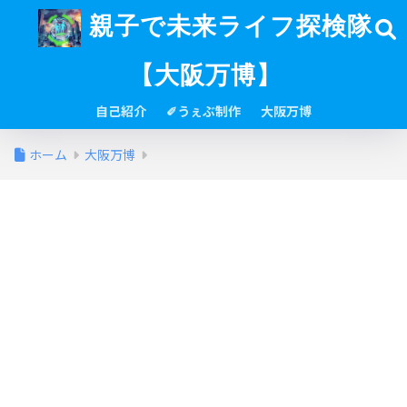
親子で未来ライフ探検隊
【大阪万博】
自己紹介
✐うぇぶ制作
大阪万博
ホーム
大阪万博