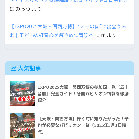
ト・デメリットを徹底解説！最新チケット動向も紹介
に
みっつ
より
【EXPO2025大阪・関西万博】“ノモの国”で出会う未
来｜子どもの好奇心を解き放つ冒険へ
に
m
より
人気記事
EXPO2025大阪・関西万博の参加国一覧【五十
音順】完全ガイド！各国パビリオン情報を徹底
紹介
【大阪・関西万博】行く前に知りたかった！予
約が必要なパビリオン一覧（2025年5月1日時
点）