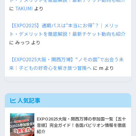
に
TAKUMI
より
【EXPO2025】通期パスは“本当にお得”？｜メリッ
ト・デメリットを徹底解説！最新チケット動向も紹介
に
みっつ
より
【EXPO2025大阪・関西万博】“ノモの国”で出会う未
来｜子どもの好奇心を解き放つ冒険へ
に
m
より
人気記事
EXPO2025大阪・関西万博の参加国一覧【五十
音順】完全ガイド！各国パビリオン情報を徹底
紹介