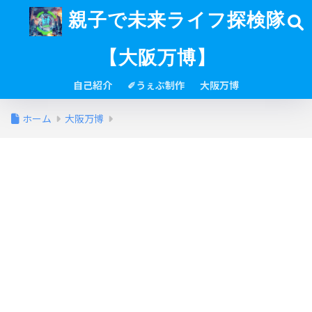
親子で未来ライフ探検隊
【大阪万博】
自己紹介
✐うぇぶ制作
大阪万博
ホーム
大阪万博