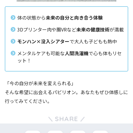
体の状態から
未来の自分と向き合う体験
3Dプリンター肉や腸VRなど
未来の健康技術
が満載
モンハン×没入シアター
で大人も子どもも熱中
メンタルケアも可能な
人間洗濯機
で心も体もリセ
ット！
「今の自分が未来を変えられる」
そんな希望に出会えるパビリオン。あなたもぜひ体感しに
行ってみてください。
SHARE