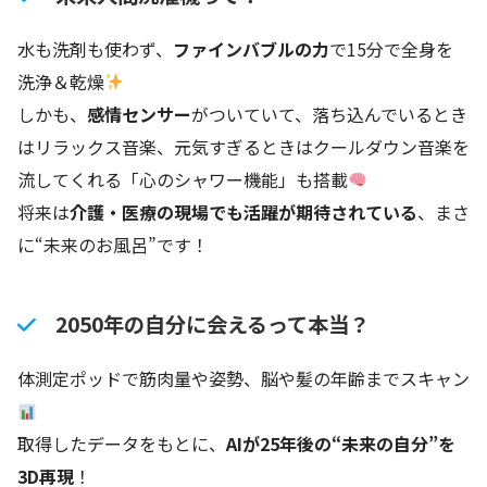
水も洗剤も使わず、
ファインバブルの力
で15分で全身を
洗浄＆乾燥
しかも、
感情センサー
がついていて、落ち込んでいるとき
はリラックス音楽、元気すぎるときはクールダウン音楽を
流してくれる「心のシャワー機能」も搭載
将来は
介護・医療の現場でも活躍が期待されている
、まさ
に“未来のお風呂”です！
2050年の自分に会えるって本当？
体測定ポッドで筋肉量や姿勢、脳や髪の年齢までスキャン
取得したデータをもとに、
AIが25年後の“未来の自分”を
3D再現
！