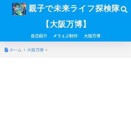
親子で未来ライフ探検隊
【大阪万博】
自己紹介
✐うぇぶ制作
大阪万博
ホーム
大阪万博