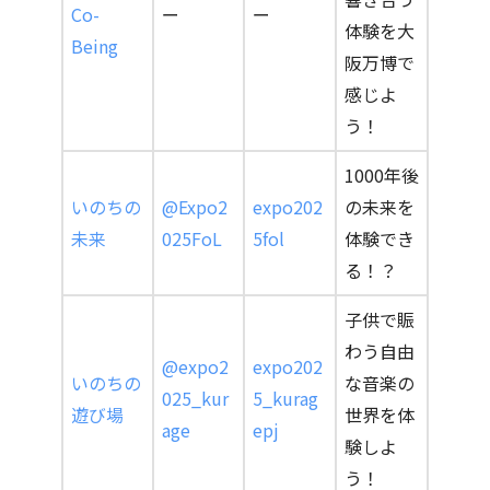
Co-
ー
ー
体験を大
Being
阪万博で
感じよ
う！
1000年後
いのちの
@Expo2
expo202
の未来を
未来
025FoL
5fol
体験でき
る！？
子供で賑
わう自由
@expo2
expo202
いのちの
な音楽の
025_kur
5_kurag
遊び場
世界を体
age
epj
験しよ
う！