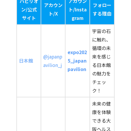
パビリオ
アカウン
アカウン
フォロー
ン/公式
ト/Insta
ト/X
する理由
サイト
gram
宇宙の石
に触れ、
循環の未
expo202
@japanp
来を感じ
日本館
5_japan
avilion_j
る日本館
pavilion
の魅力を
チェッ
ク！
未来の健
康を体験
できる大
阪ヘルス