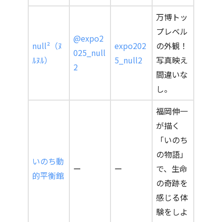
万博トッ
プレベル
@expo2
null²（ﾇ
expo202
の外観！
025_null
ﾙﾇﾙ）
5_null2
写真映え
2
間違いな
し。
福岡伸一
が描く
「いのち
の物語」
いのち動
ー
ー
で、生命
的平衡館
の奇跡を
感じる体
験をしよ