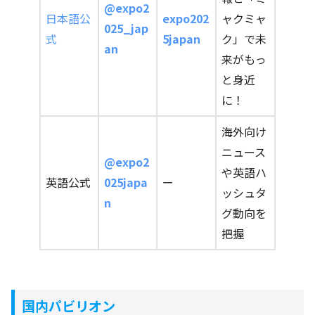
@expo2
日本語公
expo202
ャクミャ
025_jap
式
5japan
ク」で未
an
来がもっ
と身近
に！
海外向け
ニュース
@expo2
や英語ハ
英語公式
025japa
ー
ッシュタ
n
グ動向を
把握
国内パビリオン