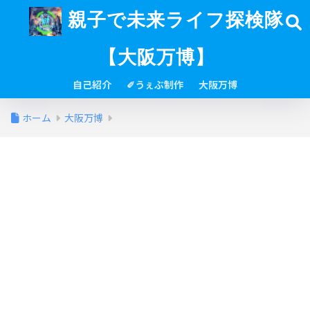
親子で未来ライフ探検隊
【大阪万博】
自己紹介
✐うぇぶ制作
大阪万博
ホーム
大阪万博