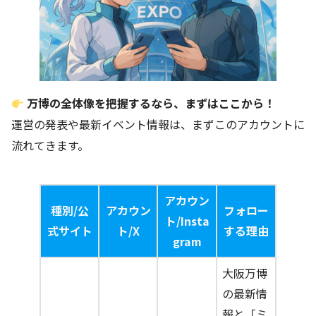
万博の全体像を把握するなら、まずはここから！
運営の発表や最新イベント情報は、まずこのアカウントに
流れてきます。
アカウン
種別/公
アカウン
フォロー
ト/Insta
式サイト
ト/X
する理由
gram
大阪万博
の最新情
報と「ミ