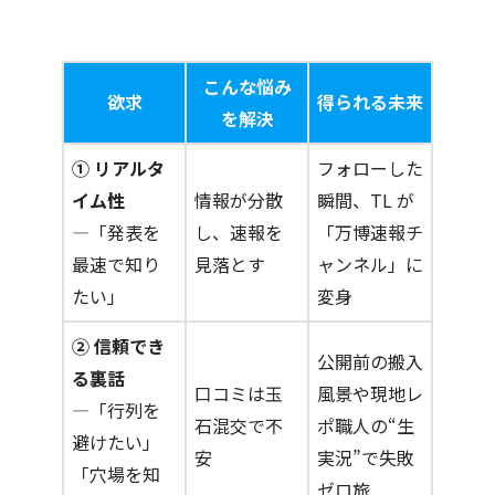
こんな悩み
欲求
得られる未来
を解決
① リアルタ
フォローした
イム性
情報が分散
瞬間、TL が
―「発表を
し、速報を
「万博速報チ
最速で知り
見落とす
ャンネル」に
たい」
変身
② 信頼でき
公開前の搬入
る裏話
口コミは玉
風景や現地レ
―「行列を
石混交で不
ポ職人の“生
避けたい」
安
実況”で失敗
「穴場を知
ゼロ旅