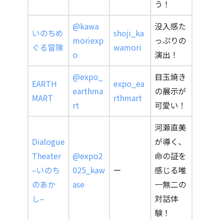
う！
@kawa
没入感た
いのちめ
shoji_ka
moriexp
っぷりの
ぐる冒険
wamori
o
演出！
@expo_
目玉焼き
EARTH
expo_ea
earthma
の展示が
MART
rthmart
rt
可愛い！
河瀬直美
Dialogue
が導く、
Theater
@expo2
命の証を
–いのち
025_kaw
ー
感じる唯
のあか
ase
一無二の
し–
対話体
験！