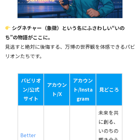
シグネチャー（象徴）という名にふさわしい“いの
ち”の物語がここに。
見逃すと絶対に後悔する、万博の世界観を体感できるパビ
リオンたちです。
パビリオ
アカウン
アカウン
ン/公式
ト/Insta
見どころ
ト/X
サイト
gram
未来を共
に創る、
いのちの
Better
響き合う