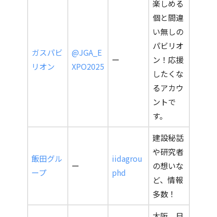
楽しめる
個と間違
い無しの
パビリオ
ガスパビ
@JGA_E
ー
ン！応援
リオン
XPO2025
したくな
るアカウ
ントで
す。
建設秘話
や研究者
飯田グル
iidagrou
ー
の想いな
ープ
phd
ど、情報
多数！
大阪、日